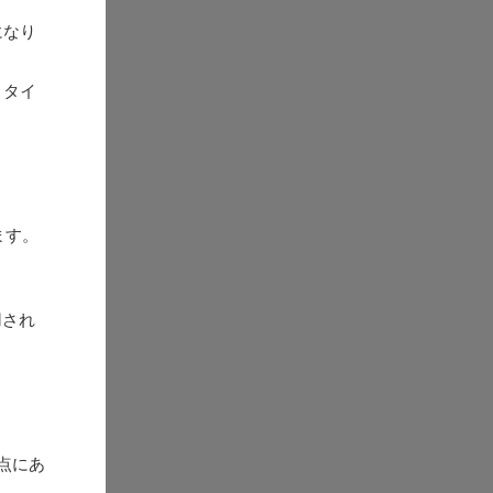
になり
トタイ
ます。
用され
点にあ