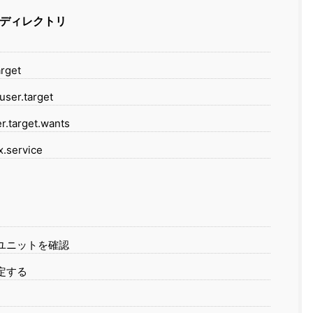
 ディレクトリ
arget
user.target
r.target.wants
x.service
るユニットを確認
動設定する